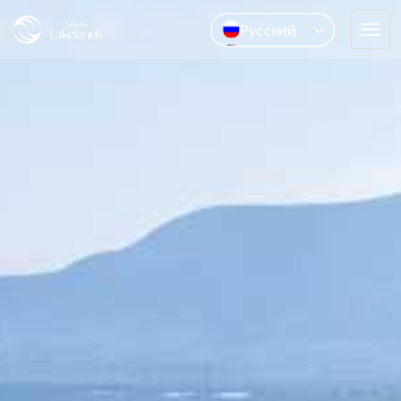
Pусский
Tog
English
navi
中文
ไทย