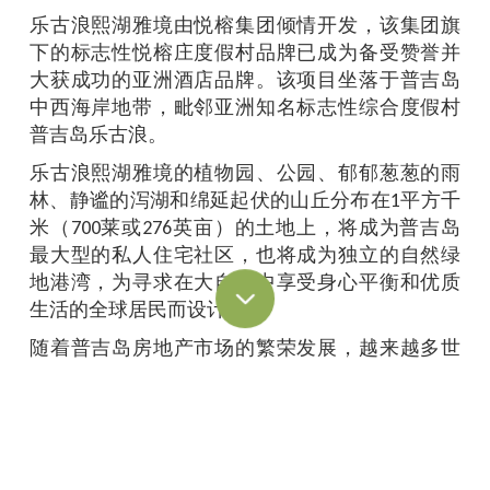
乐古浪熙湖雅境由悦榕集团倾情开发，该集团旗
下的标志性悦榕庄度假村品牌已成为备受赞誉并
大获成功的亚洲酒店品牌。该项目坐落于普吉岛
中西海岸地带，毗邻亚洲知名标志性综合度假村
普吉岛乐古浪。
乐古浪熙湖雅境的植物园、公园、郁郁葱葱的雨
林、静谧的泻湖和绵延起伏的山丘分布在1平方千
米（700莱或276英亩）的土地上，将成为普吉岛
最大型的私人住宅社区，也将成为独立的自然绿
地港湾，为寻求在大自然中享受身心平衡和优质
生活的全球居民而设计。
随着普吉岛房地产市场的繁荣发展，越来越多世
界各地的家庭想把普吉岛作为第二个家，甚至热
衷于定居此地。
“项目销量截至目前已远超我们预期，这证实了普
吉岛从热闹的旅游胜地，转变为一个理想的宜居