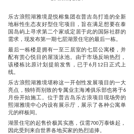
乐古浪熙湖雅境是悦榕集团在普吉岛打造的全新
地标性生态友好型住宅项目，旨在满足想要在泰
国岛屿上寻求第二个家或定居于此的国际社群的
需求，现发布第一期七层湖景住宅的最后一栋。
最后一栋楼是拥有一至三居室的七层公寓楼，并
配有赏心悦目的屋顶泳池。由于市场反响热烈，
该楼栋比原计划提前发售，已于6月12日正式上
线。
乐古浪熙湖雅境堪称这一开创性发展项目的一大
亮点，独特而别致的专属业主海滩俱乐部也将于6
月份开始施工。位于普吉岛乐古浪项目现场旁的
熙湖雅境中心内设有展示厅，展示了各种公寓单
元的样板间。
湖景住宅的起售价极其实惠，仅需700万泰铢起，
因此受到来自世界各地买家的热烈追捧。