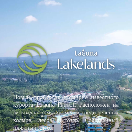
Новый проект от всемирно известного
курорта Laguna Phuket. Расположен на
1м квадратном километре среди зеленых
холмов, лесов и озер. Собственный
пляжный клуб.