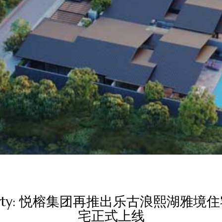
roperty: 悦榕集团再推出乐古浪熙湖雅境
宅正式上线