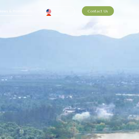
News & Promotions
Contact Us
English
中文
Pусский
ไทย