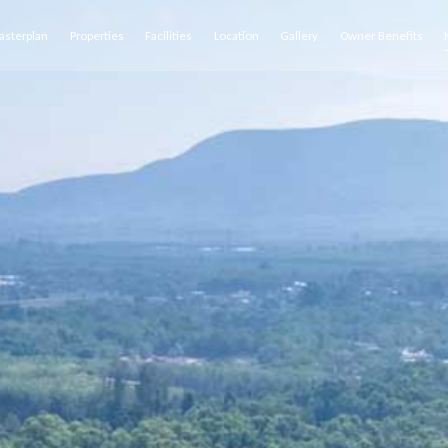
asterplan
Properties
Facilities
Location
Gallery
Owner Benefits