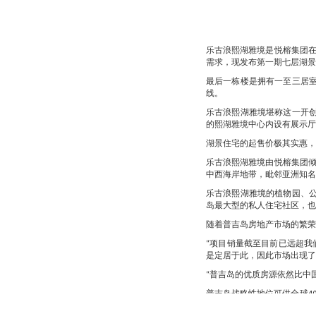
乐古浪熙湖雅境是悦榕集团
需求，现发布第一期七层湖景
最后一栋楼是拥有一至三居室
线。
乐古浪熙湖雅境堪称这一开
的熙湖雅境中心内设有展示厅
湖景住宅的起售价极其实惠，
乐古浪熙湖雅境由悦榕集团
中西海岸地带，毗邻亚洲知名
乐古浪熙湖雅境的植物园、公
岛最大型的私人住宅社区，也
随着普吉岛房地产市场的繁荣
“项目销量截至目前已远超
是定居于此，因此市场出现了
“普吉岛的优质房源依然比中
普吉岛战略性地位可供全球4
是其吸引力不断增强的原因。