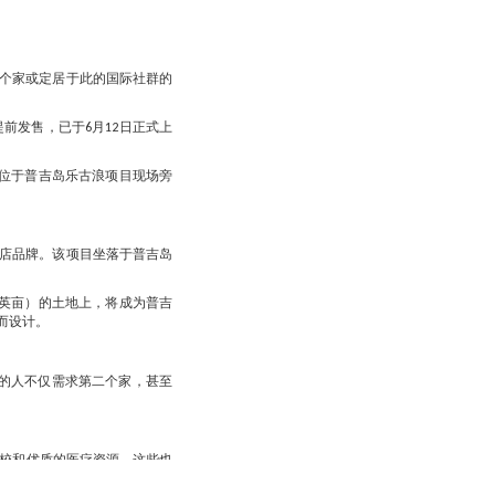
个家或定居于此的国际社群的
前发售，已于6月12日正式上
位于普吉岛乐古浪项目现场旁
店品牌。该项目坐落于普吉岛
6英亩）的土地上，将成为普吉
而设计。
的人不仅需求第二个家，甚至
学校和优质的医疗资源，这些也