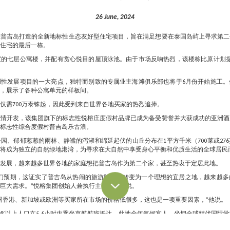
26 June, 2024
在普吉岛打造的全新地标性生态友好型住宅项目，旨在满足想要在泰国岛屿上寻求第二
住宅的最后一栋。
的七层公寓楼，并配有赏心悦目的屋顶泳池。由于市场反响热烈，该楼栋比原计划提
创性发展项目的一大亮点，独特而别致的专属业主海滩俱乐部也将于6月份开始施工。
，展示了各种公寓单元的样板间。
仅需700万泰铢起，因此受到来自世界各地买家的热烈追捧。
倾情开发，该集团旗下的标志性悦榕庄度假村品牌已成为备受赞誉并大获成功的亚洲酒
标志性综合度假村普吉岛乐古浪。
园、郁郁葱葱的雨林、静谧的泻湖和绵延起伏的山丘分布在1平方千米（700莱或27
将成为独立的自然绿地港湾，为寻求在大自然中享受身心平衡和优质生活的全球居民
发展，越来越多世界各地的家庭想把普吉岛作为第二个家，甚至热衷于定居此地。
我们预期，这证实了普吉岛从热闹的旅游胜地，转变为一个理想的宜居之地，越来越多
巨大需求。”悦榕集团创始人兼执行主席何光平说。
国香港、新加坡或欧洲等买家所在市场的价格低很多，这也是一项重要因素，”他说。
0%以上人口在5-6小时内乘坐直航航班抵达，此地全年气候宜人，坐拥全球精优国际