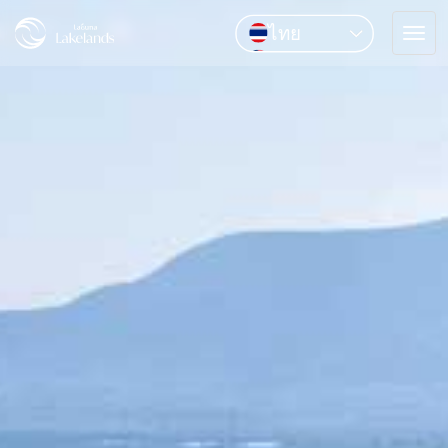
ไทย
Tog
English
navi
中文
Pусский