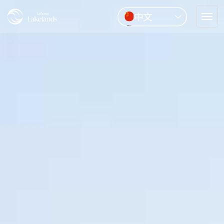
中文
Tog
English
nav
Pусский
ไทย