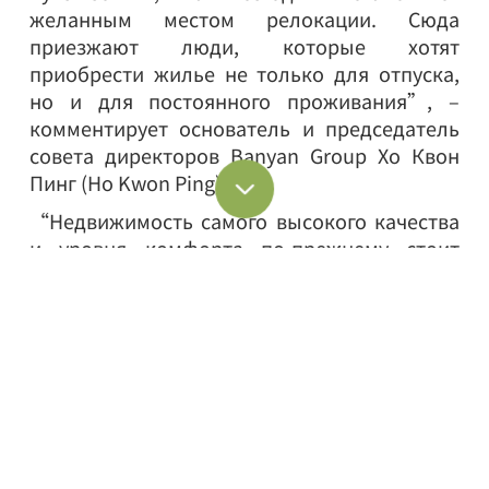
желанным местом релокации. Сюда
приезжают люди, которые хотят
приобрести жилье не только для отпуска,
но и для постоянного проживания”, –
комментирует основатель и председатель
совета директоров Banyan Group Хо Квон
Пинг (Ho Kwon Ping).
“Недвижимость самого высокого качества
и уровня комфорта по-прежнему стоит
сравнительно недорого на Пхукете по
сравнению с теми странами и регионами,
откуда к нам приезжают покупатели,
включая Гонконг, Сингапур и Европу. И это
тоже важный фактор, определяющий
спрос”, – добавляет Хо Квон Пинг.
Привлекательность Пхукета обеспечивают
превосходный климат и отличная погода