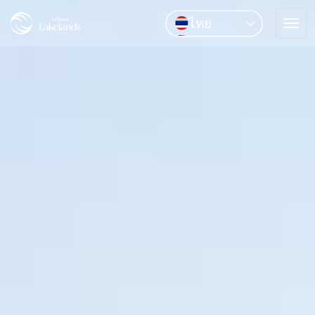
ไทย
Tog
English
navi
中文
Pусский