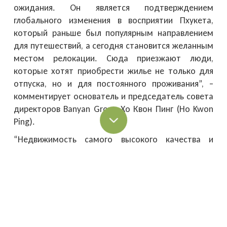
ожидания. Он является подтверждением
глобального изменения в восприятии Пхукета,
который раньше был популярным направлением
для путешествий, а сегодня становится желанным
местом релокации. Сюда приезжают люди,
которые хотят приобрести жилье не только для
отпуска, но и для постоянного проживания”, –
комментирует основатель и председатель совета
директоров Banyan Group Хо Квон Пинг (Ho Kwon
Ping).
“Недвижимость самого высокого качества и
уровня комфорта по-прежнему стоит
сравнительно недорого на Пхукете по сравнению с
теми странами и регионами, откуда к нам
приезжают покупатели, включая Гонконг, Сингапур
и Европу. И это тоже важный фактор,
определяющий спрос”, – добавляет Хо Квон Пинг.