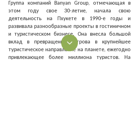
Группа компаний Banyan Group, отмечающая в
этом году свое 30-летие, начала свою
деятельность на Пхукете в 1990-е годы и
развивала разнообразные проекты в гостиничном
и туристическом бизнесе. Она внесла большой
вклад в превращение острова в крупнейшее
туристическое направление на планете, ежегодно
привлекающее более миллиона туристов. На
флагманский многофункциональный курорт
группы Лагуна Пхукет приходится около 10% всех
путешественников на Пхукете. С превращением
острова в популярное направление для
постоянной релокации Banyan Group
сконцентрировала свои активности на
девелоперской деятельности и создании
объектов недвижимости не только для
краткосрочного отдыха, но и для жизни в течение
большей части года.