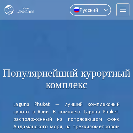
Pусский
Tog
English
navi
中文
ไทย
Популярнейший курортный
комплекс
Laguna Phuket — лучший комплексный
курорт в Азии. В комплекс Laguna Phuket,
расположенный на потрясающем фоне
Андаманского моря, на трехкилометровом