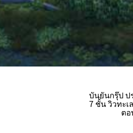
บันยันกรุ๊ป
7 ชั้น วิวท
ตอบ