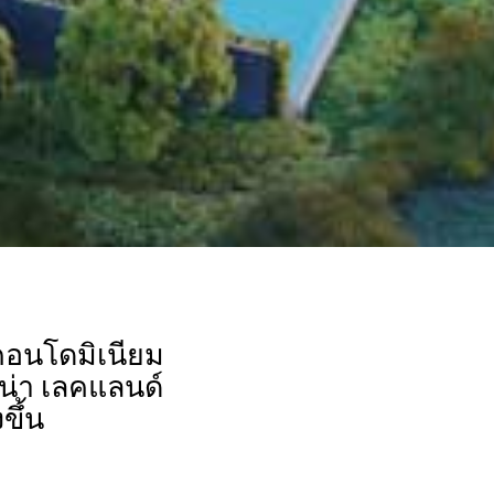
คอนโดมิเนียม
น่า เลคแลนด์
ขึ้น