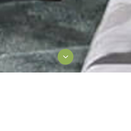
แกลเลอรี่:
กรองตามหมวดหมู่:
ทั้งหมด
สกายพาร์ค เอลาร่า เลคแลนด์
วอเตอร์ไซด์ เรสซิเดนซ์
วอเตอร์ฟร้อนท์ วิลล่า
ประเภทภาพ: