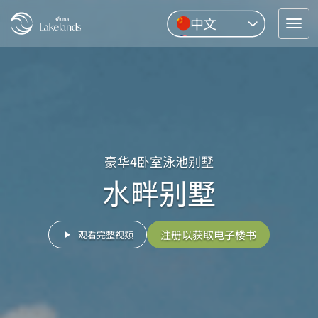
中文
Tog
English
nav
Pусский
ไทย
豪华4卧室泳池别墅
水畔别墅
注册以获取电子楼书
观看完整视频