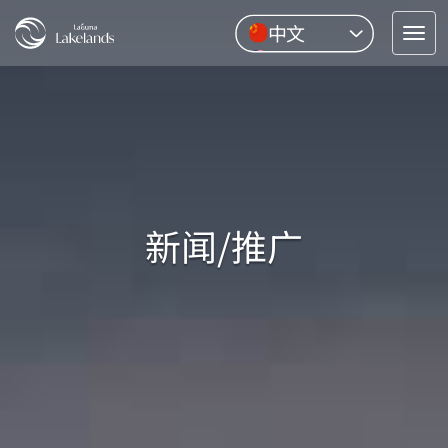
中文
Tog
English
nav
Pусский
ไทย
新闻/推广