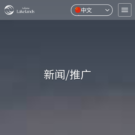
中文
Tog
English
nav
Pусский
ไทย
新闻/推广