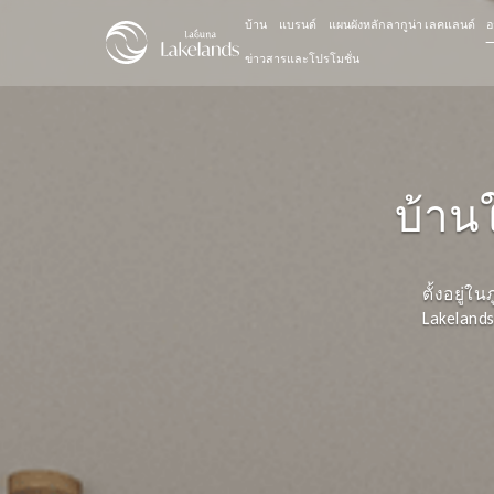
บ้าน
แบรนด์
แผนผังหลักลากูน่า เลคแลนด์
อ
ข่าวสารและโปรโมชั่น
บ้าน
ตั้งอยู่
Lakeland