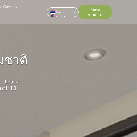
าของโครงการ
ติดต่อ
ไทย
สอบถาม
English
中文
Pусский
มชาติ
งบ Laguna
ะป่าไม้