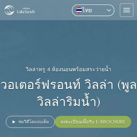
ไทย
Tog
English
navi
中文
Pусский
วิลล่าหรู 4 ห้องนอนพร้อมสระว่ายน้ำ
วอเตอร์ฟรอนท์ วิลล่า (พูล
วิลล่าริมน้ำ)
ลงทะเบียนเพื่อรับ E-BROCHURE
ชมวิดีโอแบบเต็ม