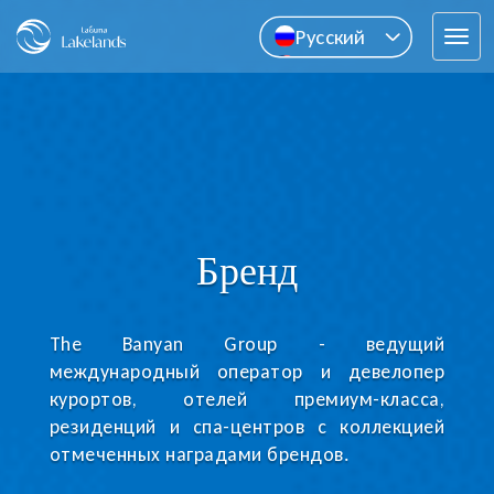
Pусский
Tog
English
navi
中文
ไทย
Бренд
The Banyan Group - ведущий
международный оператор и девелопер
курортов, отелей премиум-класса,
резиденций и спа-центров с коллекцией
отмеченных наградами брендов.