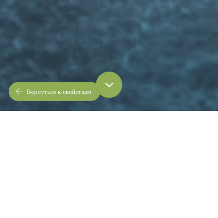
Вернуться к свойствам
обзор
изображения
видео
3d-тур