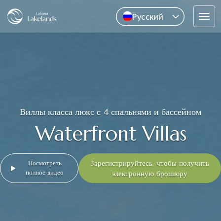
Pусский
Tog
English
navi
中文
ไทย
Виллы класса люкс с 4 спальнями и бассейном
Waterfront Villas
Зарегистрируйтесь, чтобы получить
Посмотреть
полное видео
электронную брошюру