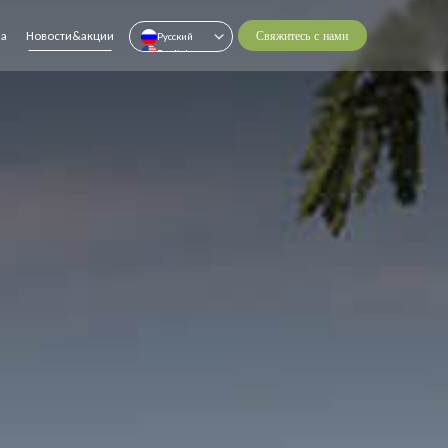
на
Новости&акции
Свяжитесь с нами
Pусский
English
中文
ไทย