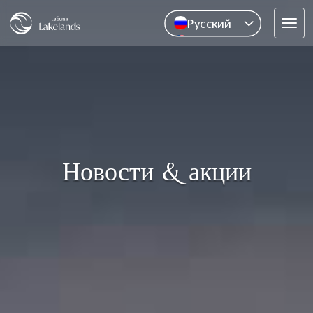
Pусский
Tog
English
navi
中文
ไทย
Новости & акции