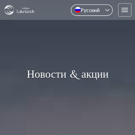
Pусский
Tog
English
navi
中文
ไทย
Новости & акции