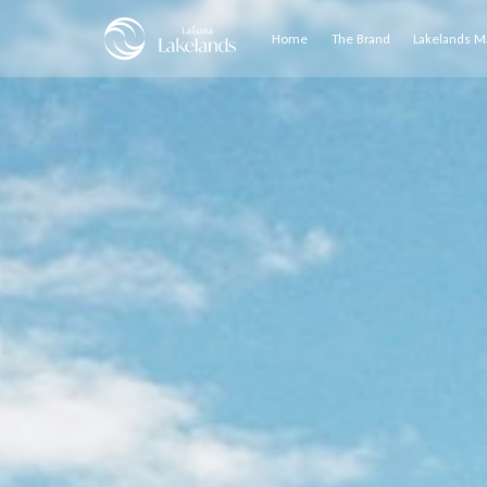
Home
The Brand
Lakelands M