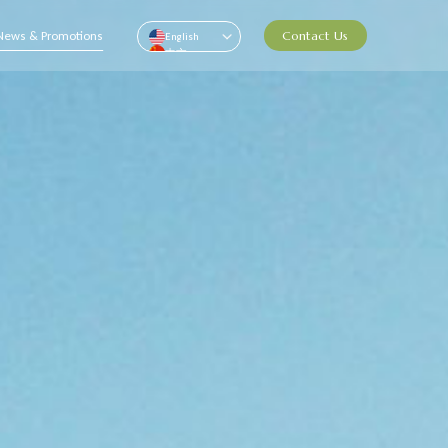
News & Promotions
Contact Us
English
中文
Pусский
ไทย