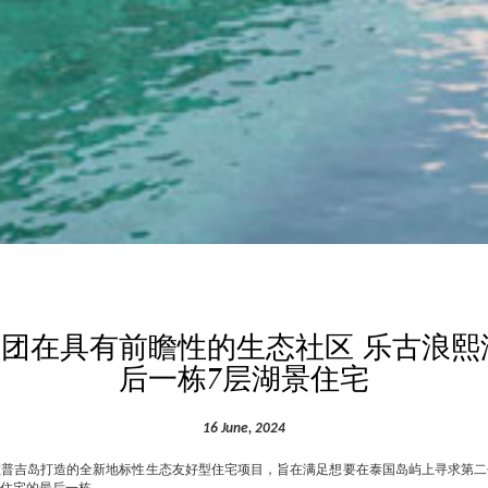
悦榕集团在具有前瞻性的生态社区 乐古浪
后一栋7层湖景住宅
16 June, 2024
在普吉岛打造的全新地标性生态友好型住宅项目，旨在满足想要在泰国岛屿上寻求第二
住宅的最后一栋。