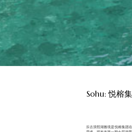
Sohu: 
乐古浪熙湖雅境是悦榕集团
需求，现发布第一期七层湖景