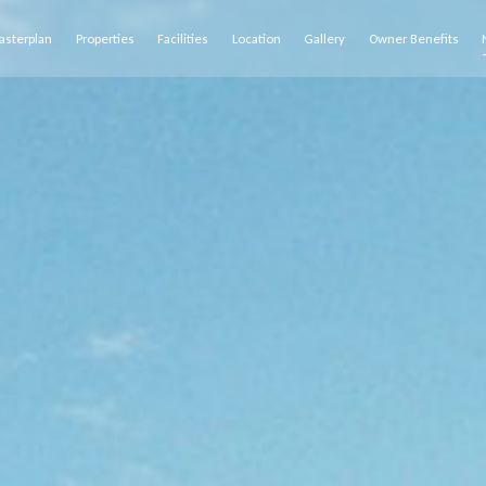
asterplan
Properties
Facilities
Location
Gallery
Owner Benefits